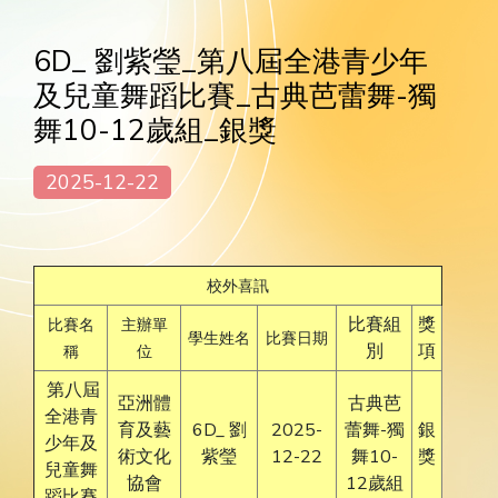
6D_ 劉紫瑩_第八屆全港青少年
及兒童舞蹈比賽_古典芭蕾舞-獨
舞10-12歲組_銀獎
2025-12-22
校外喜訊
比賽組
獎
比賽名
主辦單
學生姓名
比賽日期
別
項
稱
位
第八屆
亞洲體
古典芭
全港青
育及藝
6D_ 劉
2025-
蕾舞-獨
銀
少年及
術文化
紫瑩
12-22
舞10-
獎
兒童舞
協會
12歲組
蹈比賽