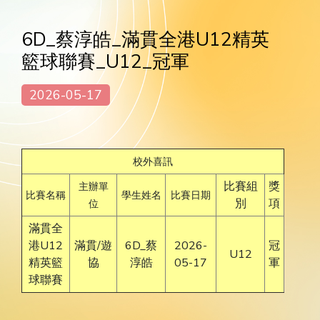
6D_蔡淳皓_滿貫全港U12精英
籃球聯賽_U12_冠軍
2026-05-17
校外喜訊
比賽組
獎
主辦單
比賽名稱
學生姓名
比賽日期
別
項
位
滿貫全
港U12
滿貫/遊
6D_蔡
2026-
冠
U12
精英籃
協
淳皓
05-17
軍
球聯賽