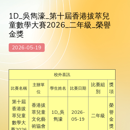
1D_吳雋濠_第十屆香港拔萃兒
童數學大賽2026_二年級_榮譽
金獎
2026-05-19
校外喜訊
比賽組
獎
主辦單
比賽名稱
學生姓名
比賽日期
別
項
位
第十屆
香港拔
榮
香港拔
萃兒童
1D_吳
2026-
譽
萃兒童
二年級
文化藝
雋濠
05-19
金
數學大
術協會
獎
賽2026