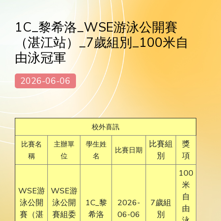
1C_黎希洛_WSE游泳公開賽
（湛江站）_7歲組別_100米自
由泳冠軍
2026-06-06
校外喜訊
比賽組
獎
比賽名
主辦單
學生姓
比賽日期
別
項
稱
位
名
100
米
WSE游
WSE游
自
泳公開
泳公開
1C_黎
2026-
7歲組
由
賽（湛
賽組委
希洛
06-06
別
泳