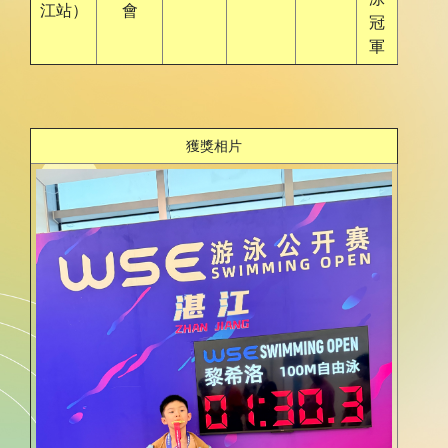
江站）
會
冠
軍
獲獎相片