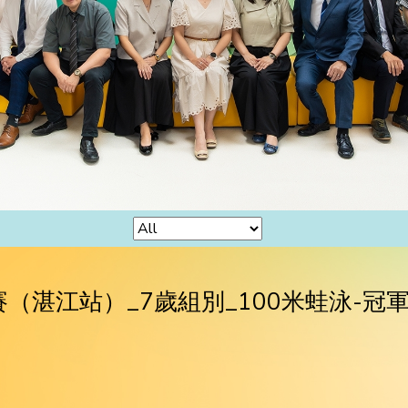
賽（湛江站）_7歲組別_100米蛙泳-冠