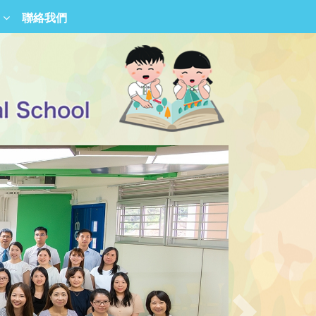
聯絡我們
香港青少年德育勵進會屬校校友會
沙田圍胡素貞博士紀念學校校友會