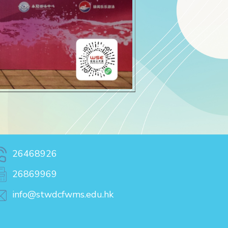
26468926
26869969
info@stwdcfwms.edu.hk