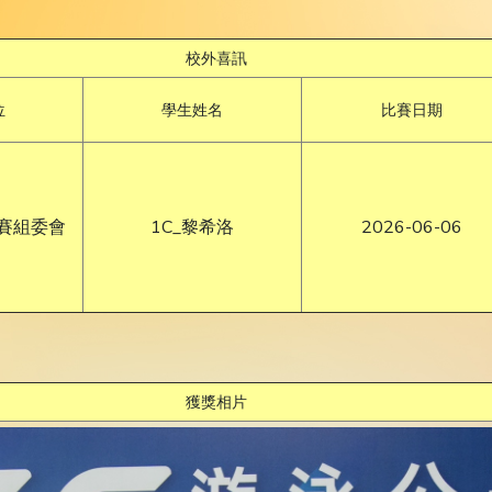
校外喜訊
位
學生姓名
比賽日期
賽組委會
1C_黎希洛
2026-06-06
獲獎相片