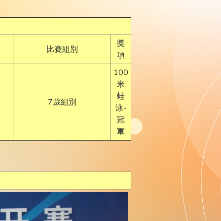
獎
比賽組別
項
100
米
蛙
7歲組別
泳-
冠
軍