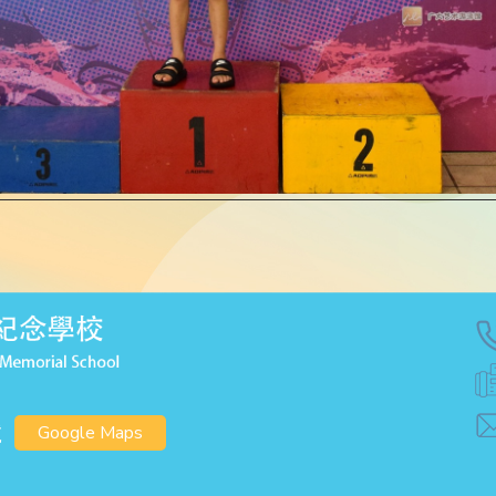
號
Google Maps