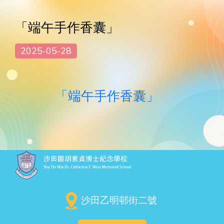
「端午手作香囊」
2025-05-28
「端午手作香囊」
沙田乙明邨街二號