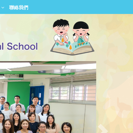
聯絡我們
香港青少年德育勵進會屬校校友會
沙田圍胡素貞博士紀念學校校友會