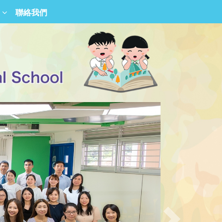
聯絡我們
香港青少年德育勵進會屬校校友會
沙田圍胡素貞博士紀念學校校友會