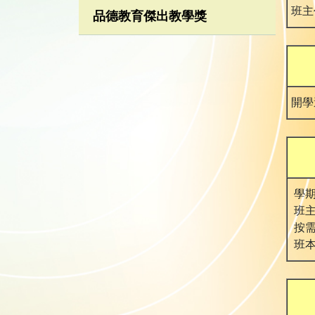
班主
品德教育傑出教學獎
開學
學期
班主
按需
班本