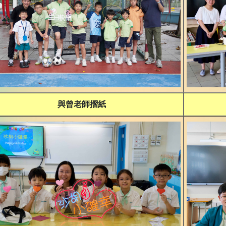
與曾老師摺紙