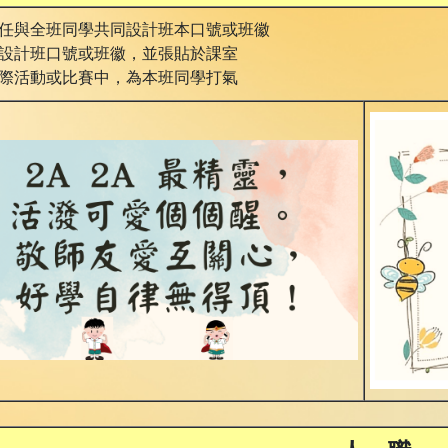
任與全班同學共同設計班本口號或班徽
設計班口號或班徽，並張貼於課室
際活動或比賽中，為本班同學打氣