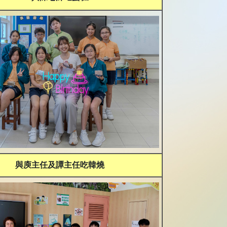
與庾主任及譚主任吃韓燒