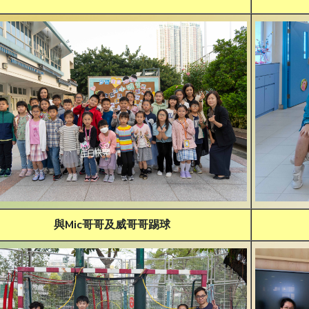
與Mic哥哥及威哥哥踢球