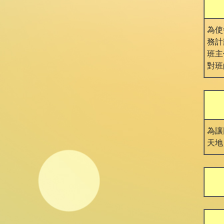
為使
務計
班主
對班
為讓
天地