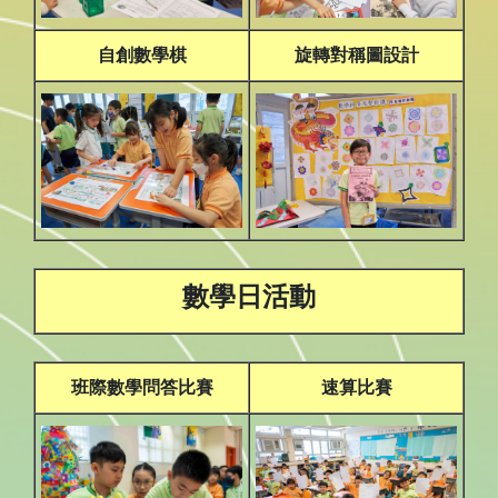
自創數學棋
旋轉對稱圖設計
數學日活動
班際數學問答比賽
速算比賽