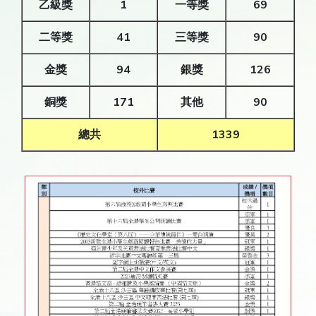
乙級獎
1
一等獎
69
二等獎
41
三等獎
90
金獎
94
銀獎
126
銅獎
171
其他
90
總共
1339