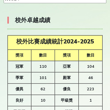
校外卓越成績
校外比賽成績統計2024-2025
獎項
數目
獎項
數目
冠軍
110
亞軍
104
季軍
101
殿軍
46
優異
62
優良
223
良好
10
甲級獎
1