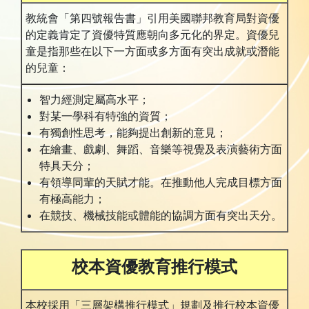
教統會「第四號報告書」引用美國聯邦教育局對資優
的定義肯定了資優特質應朝向多元化的界定。資優兒
童是指那些在以下一方面或多方面有突出成就或潛能
的兒童：
智力經測定屬高水平；
對某一學科有特強的資質；
有獨創性思考，能夠提出創新的意見；
在繪畫、戲劇、舞蹈、音樂等視覺及表演藝術方面
特具天分；
有領導同輩的天賦才能。在推動他人完成目標方面
有極高能力；
在競技、機械技能或體能的協調方面有突出天分。
校本資優教育推行模式
本校採用「三層架構推行模式」規劃及推行校本資優