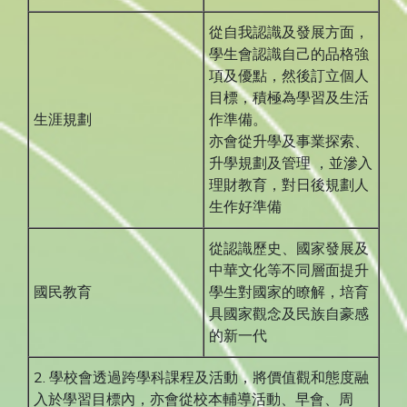
從自我認識及發展方面，
學生會認識自己的品格強
項及優點，然後訂立個人
目標，積極為學習及生活
生涯規劃
作準備。
亦會從升學及事業探索、
升學規劃及管理 ，並滲入
理財教育，對日後規劃人
生作好準備
從認識歷史、國家發展及
中華文化等不同層面提升
國民教育
學生對國家的瞭解，培育
具國家觀念及民族自豪感
的新一代
2. 學校會透過跨學科課程及活動，將價值觀和態度融
入於學習目標內，亦會從校本輔導活動、早會、周