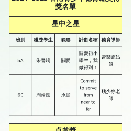
獎名單
星中之星
班別
獲獎學生
範疇
計劃名稱
德育導師
關愛初小
曾樂施姑
5A
朱晉嶠
關愛
學生，我
娘
做得到！
Commit
to serve
魏少婷老
6C
周靖嵐
承擔
from
師
near to
far
卓越獎