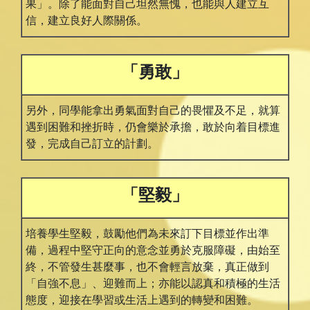
果」。除了能⾯對⾃⼰坦然無愧，也能與人建立互
信，建立良好人際關係。
「勇敢」
另外，同學能拿出勇氣面對自己的畏懼及不足，就算
遇到困難和挫折時，仍會樂於承擔，敢於向着目標進
發，完成自己訂立的計劃。
「堅毅」
培養學生堅毅，鼓勵他們為未來訂下目標並作出準
備，過程中堅守正向的意念並勇於克服障礙，由始至
終，不管發生甚麼事，也不會輕言放棄，真正做到
「自強不息」、迎難而上；亦能以認真和積極的生活
態度，迎接在學習或生活上遇到的轉變和困難。