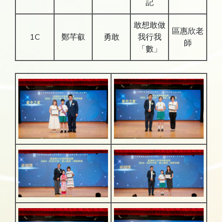
記
敢想敢做
區惠欣老
1C
鄭芊叡
勇敢
我行我
師
「數」