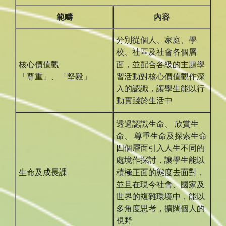
範疇
內容
分別從個人、家庭、學
校、社區及社會各個層
核心價值觀
面，並配合各級的主題學
「尊重」、「堅毅」
習活動對核心價值觀作深
入的認識，讓學生能以行
動實踐於生活中
透過認識生命、 欣賞生
命、 尊重生命及探索生命
四個層面引入人生不同的
處境作探討，讓學生能以
生命及成長課
積極正面的態度去面對，
並且在現今社會、國家及
世界的複雜環境中，能以
多角度思考，擴闊個人的
視野