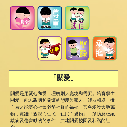
「關愛」
關愛是用關心和愛，理解別人處境和需要。培育學生
關愛，能以親切和關懷的態度與家人、師友相處，推
而廣之能關心社會弱勢社群的福祉，甚至愛護天地萬
物，實踐「親親⽽仁民，仁民⽽愛物」，預防及杜絕
欺凌及傷害動物的事件，共建關愛校園及和諧的社