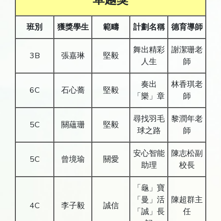
班別
獲獎學生
範疇
計劃名稱
德育導師
舞出精彩
謝潔珊老
3B
張嘉琳
堅毅
人生
師
奏出
林香琪老
6C
石心蕎
堅毅
「樂」章
師
尋找羽毛
黎潤年老
5C
關蘊珊
堅毅
球之路
師
安心智能
陳志松副
5C
曾境瑜
關愛
助理
校長
「龜」寶
「曼」活
陳超群主
4C
李子毅
誠信
「誠」長
任