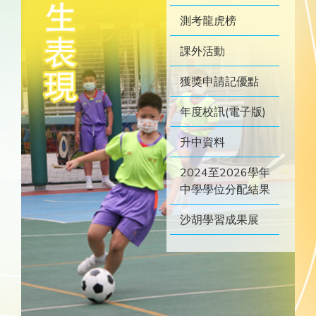
測考龍虎榜
課外活動
獲獎申請記優點
年度校訊(電子版)
升中資料
2024至2026學年
中學學位分配結果
沙胡學習成果展